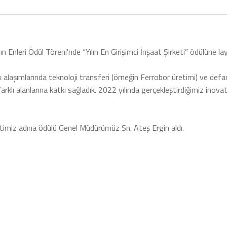
n Enleri Ödül Töreni'nde “Yılın En Girişimci İnşaat Şirketi” ödülüne la
laşımlarında teknoloji transferi (örneğin Ferrobor üretimi) ve defansi
farklı alanlarına katkı sağladık. 2022 yılında gerçekleştirdiğimiz ino
timiz adına ödülü Genel Müdürümüz Sn. Ateş Ergin aldı.