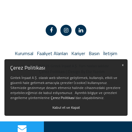
Kurumsal
Faaliyet Alanları
Kariyer
Basın
İletişim
x
Copyright ©2025 Gintek İnşaat A.Ş. Tüm hakları saklıdır.
Çerez Politikası
Çerez Politikası
| Design By Eliz Yazılım
Gintek İnşaat A.Ş. olarak web sitemizi geliştirmek, kullanışlı, etkili ve
güvenli hale getirmek amacıyla çerezler (cookie) kullanıyoruz.
Sitemizde gezinmeye devam etmeniz halinde cihazınızdaki çerezlere
erişebileceğimizi de kabul ediyorsunuz. Ayrıntılı bilgiye ve çerezleri
engelleme yöntemlerine
Çerez Politikası
’dan ulaşabilirsiniz.
Kabul et ve Kapat