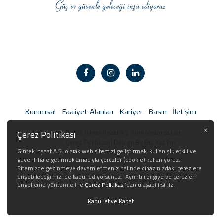
Kurumsal
Faaliyet Alanları
Kariyer
Basın
İletişim
x
Copyright ©2025 Gintek İnşaat A.Ş. Tüm hakları saklıdır.
Çerez Politikası
Çerez Politikası
| Design By Eliz Yazılım
Gintek İnşaat A.Ş. olarak web sitemizi geliştirmek, kullanışlı, etkili ve
güvenli hale getirmek amacıyla çerezler (cookie) kullanıyoruz.
Sitemizde gezinmeye devam etmeniz halinde cihazınızdaki çerezlere
erişebileceğimizi de kabul ediyorsunuz. Ayrıntılı bilgiye ve çerezleri
engelleme yöntemlerine
Çerez Politikası
’dan ulaşabilirsiniz.
Kabul et ve Kapat